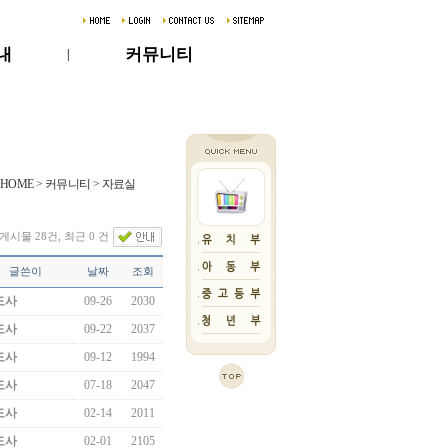
내
커뮤니티
|
HOME > 커뮤니티 > 자료실
게시물 28건, 최근 0 건
글쓴이
날짜
조회
도사
09-26
2030
도사
09-22
2037
도사
09-12
1994
도사
07-18
2047
도사
02-14
2011
도사
02-01
2105