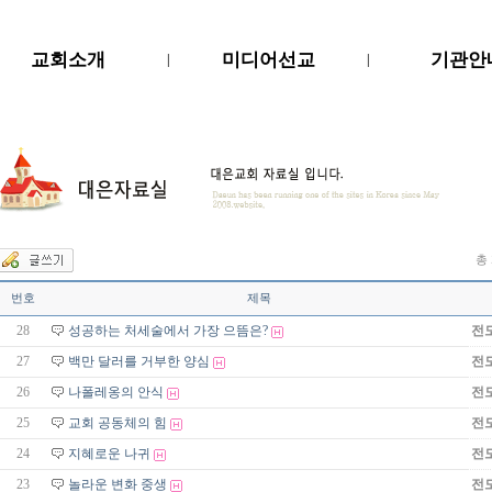
교회소개
미디어선교
기관안
|
|
총 
번호
제목
28
성공하는 처세술에서 가장 으뜸은?
전
27
백만 달러를 거부한 양심
전
26
나폴레옹의 안식
전
25
교회 공동체의 힘
전
24
지혜로운 나귀
전
23
놀라운 변화 중생
전