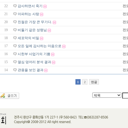
22
감사하면서 죽기
전
21
아파하는 사랑
전
20
친절은 가장 큰 무기다.
전
19
비둘기 같은 성령님
전
18
세포막의 비밀
전
17
모든 일에 감사하는 마음으로
전
16
시한부 사업가의 기쁨
전
15
열심 덩어리 분석 결과
전
14
관용을 보인 결과
전
1
2
맨끝